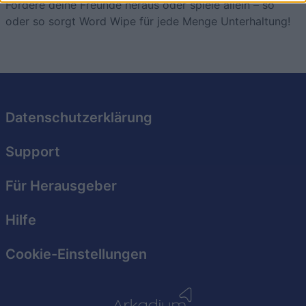
Fordere deine Freunde heraus oder spiele allein – so
I want to allow Google to enable storage
oder so sorgt Word Wipe für jede Menge Unterhaltung!
related to security, including authentication
functionality and fraud prevention, and other
user protection.
Datenschutzerklärung
Support
Für Herausgeber
Hilfe
Cookie-Einstellungen